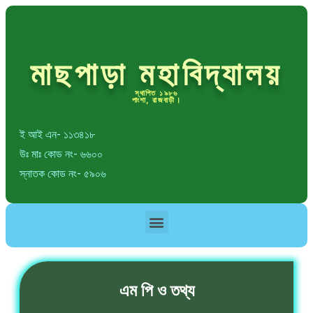
মাছপাড়া মহাবিদ্যালয়
স্থাপিত ১৯৮৬
পাংশা, রাজবাড়ী।
ই আই এন- ১১৩৪১৮
উঃ মাঃ কোড নং- ৬৬০০
স্নাতক কোড নং- ৫৯০৬
এম পি ও তথ্য