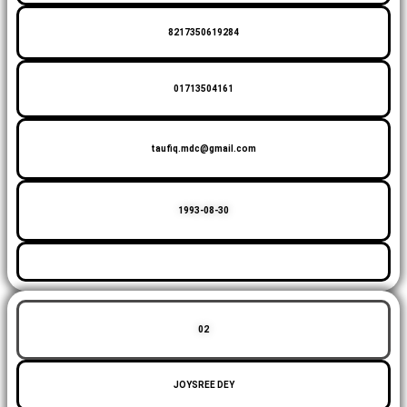
8217350619284
01713504161
taufiq.mdc@gmail.com
1993-08-30
02
JOYSREE DEY