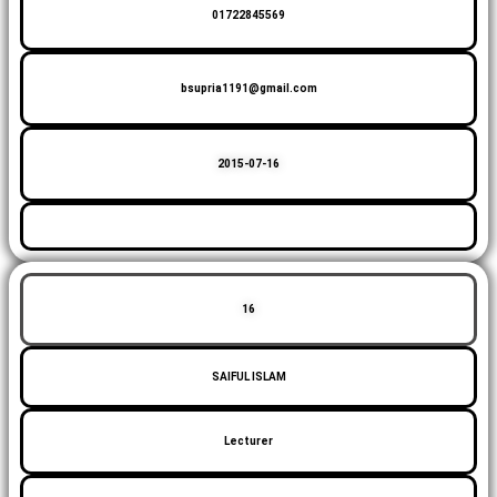
01722845569
bsupria1191@gmail.com
2015-07-16
16
SAIFUL ISLAM
Lecturer