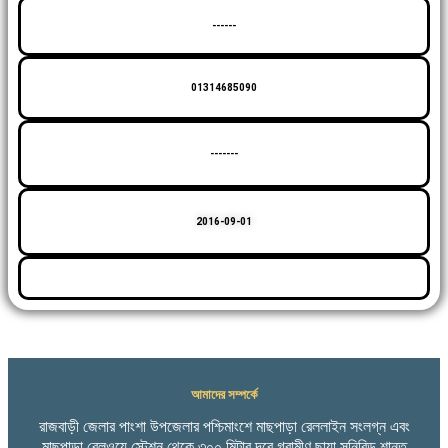
------
01314685090
-------
2016-09-01
আমাদের সম্পর্কে
রাজবাড়ী জেলার পাংশা উপজেলার পশ্চিমাংশে মাছপাড়া রেললাইন সংলগ্ন এবং
মাছপাড়া রেলওয়ে স্টেশন থেকে ৩০০ মিটার দূরে গ্রামীণ ছায়া সুনিবিড় শান্ত