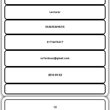
Lecturer
5026302698215
01716076417
nzferdousi@gmail.com
2010-09-02
12