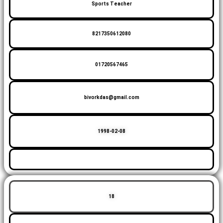
Sports Teacher
8217350612080
01720567465
bivorkdas@gmail.com
1998-02-08
18