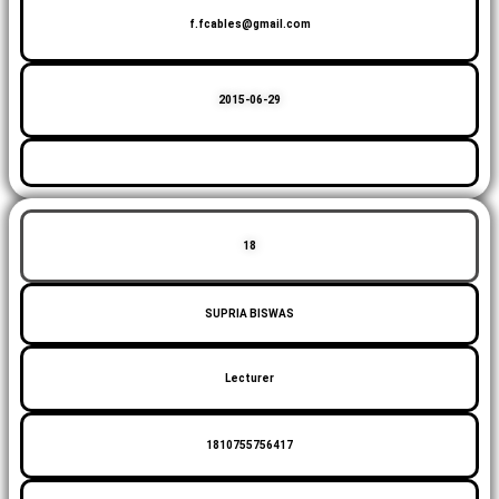
f.fcables@gmail.com
2015-06-29
18
SUPRIA BISWAS
Lecturer
1810755756417