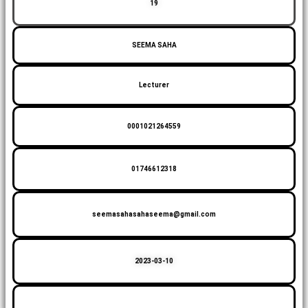
19
SEEMA SAHA
Lecturer
0001021264559
01746612318
seemasahasahaseema@gmail.com
2023-03-10