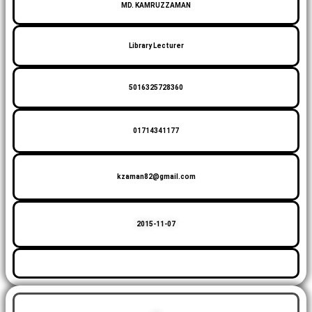
MD. KAMRUZZAMAN
Library Lecturer
5016325728360
01714341177
kzaman82@gmail.com
2015-11-07