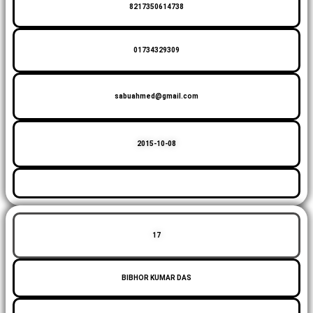
8217350614738
01734329309
sabuahmed@gmail.com
2015-10-08
17
BIBHOR KUMAR DAS