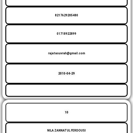
8217629205480
01718922899
rajatasuvrah@gmail.com
2010-04-29
10
NILA ZANNATUL FERDOUSI