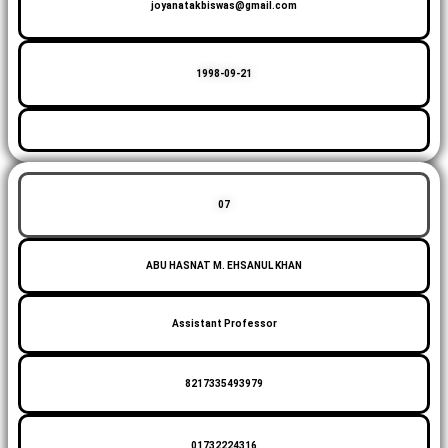
joyanatakbiswas@gmail.com
1998-09-21
07
ABU HASNAT M. EHSANUL KHAN
Assistant Professor
8217335493979
01732224316