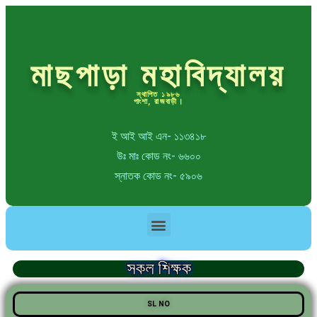
মাছপাড়া মহাবিদ্যালয়
স্থাপিত ১৯৮৬
পাংশা, রাজবাড়ী।
ই আই আই এন- ১১৩৪১৮
উঃ মাঃ কোড নং- ৬৬০০
স্নাতক কোড নং- ৫৯০৬
সকল শিক্ষক
SL NO