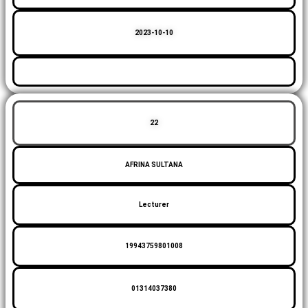
2023-10-10
22
AFRINA SULTANA
Lecturer
19943759801008
01314037380