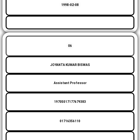
1998-02-08
06
JOYANTA KUMAR BISWAS
Assistant Professor
19705017177679383
01716356110