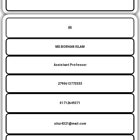
05
MD.BORHAN ISLAM
Assistant Professor
2790613773333
01712649371
oliur4321@mail.com