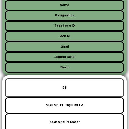
Name
Designation
Teacher's ID
Mobile
Email
Joining Date
Photo
01
MIAH MD. TAUFIQUL ISLAM
Assistant Professor