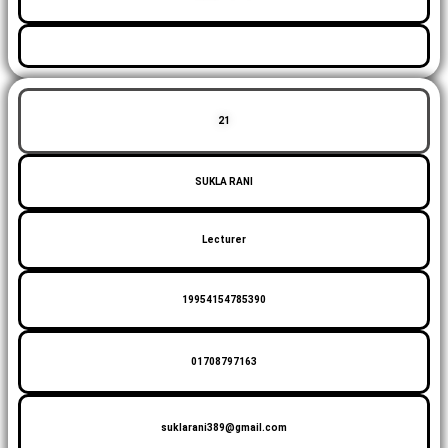
21
SUKLA RANI
Lecturer
19954154785390
01708797163
suklarani389@gmail.com