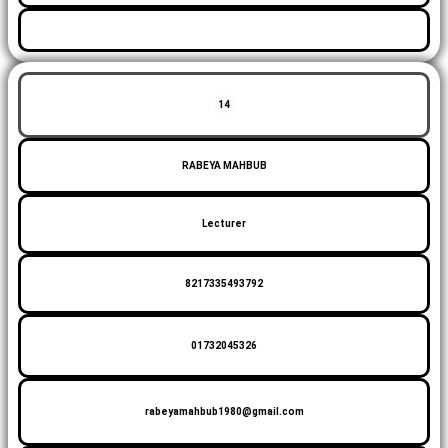
14
RABEYA MAHBUB
Lecturer
8217335493792
01732045326
rabeyamahbub1980@gmail.com