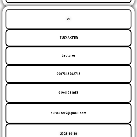
20
TULY AKTER
Lecturer
0007313762713
01941081058
tulyakter7@gmail.com
2023-10-10